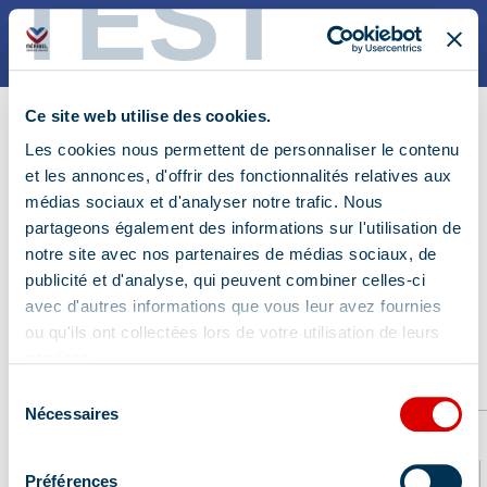
TEST
INFOS PRATIQUES
NOS PASS
3 Jours
Planning des activités
Ce site web utilise des cookies.
6 Jours
Carte des activités
Les cookies nous permettent de personnaliser le contenu
et les annonces, d'offrir des fonctionnalités relatives aux
Points de retrait
médias sociaux et d'analyser notre trafic. Nous
Planning des activités à télécharger
ICI
partageons également des informations sur l'utilisation de
notre site avec nos partenaires de médias sociaux, de
publicité et d'analyse, qui peuvent combiner celles-ci
avec d'autres informations que vous leur avez fournies
ou qu'ils ont collectées lors de votre utilisation de leurs
services.
Sélection
Nécessaires
du
consentement
Préférences