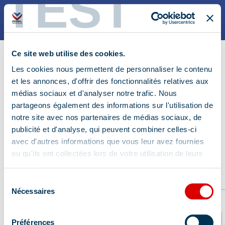
TEST
AKTIVITÄTEN
NOS PASS
3 Jours
Planning des activités
Ce site web utilise des cookies.
6 Jours
Carte des activités
Les cookies nous permettent de personnaliser le contenu
et les annonces, d'offrir des fonctionnalités relatives aux
Points de retrait
médias sociaux et d'analyser notre trafic. Nous
Planning des activités à télécharger
ICI
partageons également des informations sur l'utilisation de
notre site avec nos partenaires de médias sociaux, de
publicité et d'analyse, qui peuvent combiner celles-ci
avec d'autres informations que vous leur avez fournies
ou qu'ils ont collectées lors de votre utilisation de leurs
services.
Sélection
Nécessaires
du
consentement
Préférences