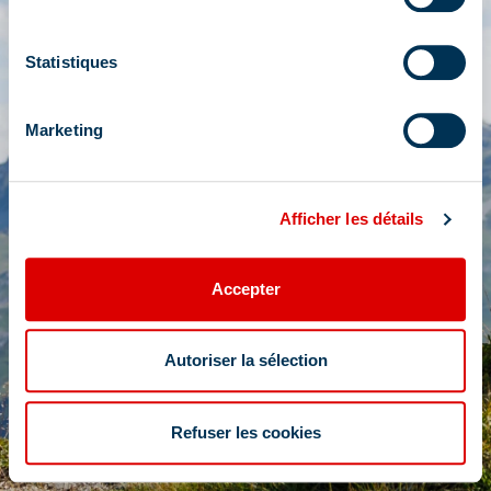
PASS EXPLORATEUR
Statistiques
Faites le plein d'activités, pour profiter de
Méribel tout l'été !
Marketing
Afficher les détails
Accepter
Autoriser la sélection
Refuser les cookies