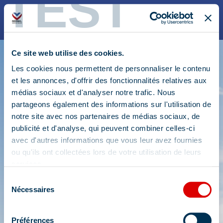
TEST
INFOS PRATIQUES
NOS PASS
3 Jours
Planning des activités
Ce site web utilise des cookies.
6 Jours
Carte des activités
Les cookies nous permettent de personnaliser le contenu
et les annonces, d'offrir des fonctionnalités relatives aux
Points de retrait
médias sociaux et d'analyser notre trafic. Nous
partageons également des informations sur l'utilisation de
notre site avec nos partenaires de médias sociaux, de
publicité et d'analyse, qui peuvent combiner celles-ci
avec d'autres informations que vous leur avez fournies
ou qu'ils ont collectées lors de votre utilisation de leurs
services.
Sélection
Nécessaires
du
consentement
Préférences