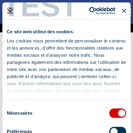
TEST
INFOS PRATIQUES
NOS PASS
3 Jours
Planning des activités
1
Ce site web utilise des cookies.
6 Jours
Carte des activités
Les cookies nous permettent de personnaliser le contenu
et les annonces, d'offrir des fonctionnalités relatives aux
Points de retrait
médias sociaux et d'analyser notre trafic. Nous
partageons également des informations sur l'utilisation de
notre site avec nos partenaires de médias sociaux, de
Où retirer votre Pass
publicité et d'analyse, qui peuvent combiner celles-ci
avec d'autres informations que vous leur avez fournies
Explorateur lors de votre
ou qu'ils ont collectées lors de votre utilisation de leurs
arrivée à Méribel :
services.
Sélection
Dans nos accueils Office de Tourisme
Nécessaires
du
(voir ci-dessous)
consentement
Préférences