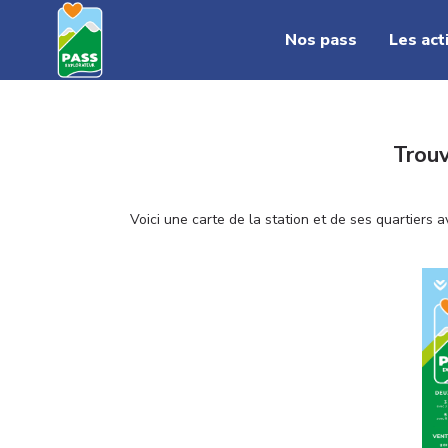
Nos pass
Les act
INFOS PRATIQUES
NOS PASS
3 Jours
Planning des activités
6 Jours
Carte des activités
Trouv
Points de retrait
Voici une carte de la station et de ses quartiers 