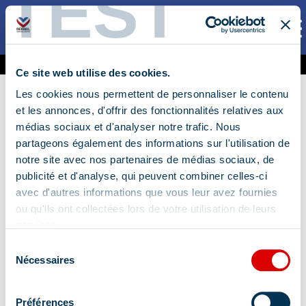
TEST
AKTIVITÄTEN
NOS PASS
3 Jours
Planning des activités
1
Ce site web utilise des cookies.
6 Jours
Carte des activités
Les cookies nous permettent de personnaliser le contenu
et les annonces, d'offrir des fonctionnalités relatives aux
Points de retrait
médias sociaux et d'analyser notre trafic. Nous
partageons également des informations sur l'utilisation de
notre site avec nos partenaires de médias sociaux, de
Où retirer votre Pass
publicité et d'analyse, qui peuvent combiner celles-ci
avec d'autres informations que vous leur avez fournies
Explorateur lors de votre
ou qu'ils ont collectées lors de votre utilisation de leurs
arrivée à Méribel :
services.
Sélection
Dans nos accueils Office de Tourisme
Nécessaires
du
(voir ci-dessous)
consentement
Préférences