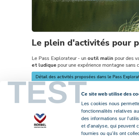
Le plein d'activités pour p
Le Pass Explorateur - un
outil malin
pour des va
et ludique
pour une expérience montagne sans co
Détail des activités proposées dans le Pass Explora
TEST
Mode d'emploi
Ce site web utilise des co
📢 La validité du Pass Explorateur est du
04 j
Les cookies nous permetten
station).
fonctionnalités relatives 
📢 Le Pass Explorateur est une carte magnétiq
des informations sur l'util
chaque activité.
et d'analyse, qui peuvent 
📢 La durée du Pass Explorateur est comptabili
fournies ou qu'ils ont colle
jours ou 6 jours.