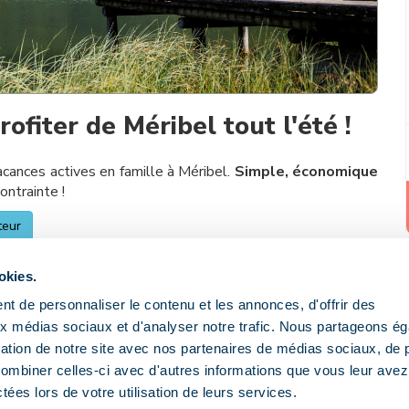
rofiter de Méribel tout l'été !
cances actives en famille à Méribel.
Simple, économique
ntrainte !
teur
okies.
uillet 2026 au 29 août 2026
(période d'ouverture de la
t de personnaliser le contenu et les annonces, d'offrir des
aux médias sociaux et d'analyser notre trafic. Nous partageons é
ue (personnelle et nominative). Il devra être présenté à
isation de notre site avec nos partenaires de médias sociaux, de p
combiner celles-ci avec d'autres informations que vous leur avez
sée en journées consécutives que ce soit pour le format 3
ctées lors de votre utilisation de leurs services.