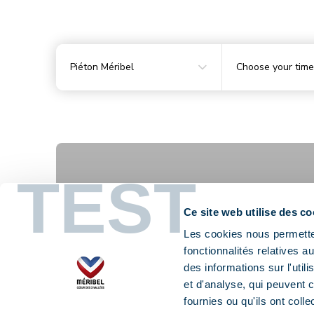
Piéton Méribel
Choose your time
Piéton Méribel
3-jours-ete-non-
consecutifs-dans-
la-semaine
6-jours-ete
TEST
Ce site web utilise des co
Les cookies nous permetten
fonctionnalités relatives 
des informations sur l'util
et d'analyse, qui peuvent 
fournies ou qu'ils ont colle