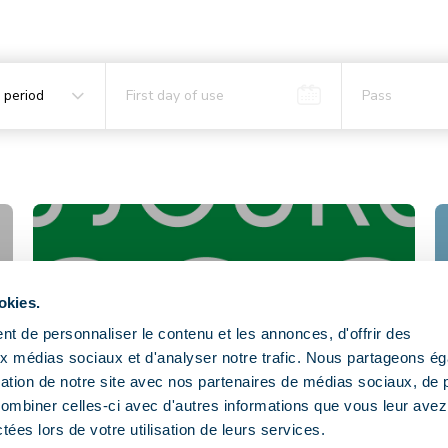
 period
First day of use
Pass
August
Sun
Mon
Tue
Wed
Thu
Fri
Sat
26
27
28
29
30
31
1
2
3
4
5
6
7
8
9
10
11
12
13
14
15
16
17
18
19
20
21
22
okies.
23
24
25
26
27
28
29
t de personnaliser le contenu et les annonces, d'offrir des
aux médias sociaux et d'analyser notre trafic. Nous partageons é
30
31
1
2
3
4
5
isation de notre site avec nos partenaires de médias sociaux, de p
combiner celles-ci avec d'autres informations que vous leur avez
ctées lors de votre utilisation de leurs services.